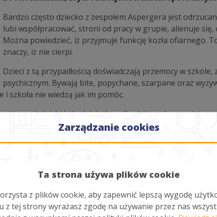
Bardzo często dziecko z zespołem Aspergera jest odrzucan
lubi współpracować, stroni od pracy w grupie, alienuje się,
Można powiedzieć, iż przyjmuje funkcję kozła ofiarnego. T
znaczy, iż nie cierpi.
Dzieci z tą przypadłością doświadczają przemocy w szkole, z
psychicznym. Bywają bite, popychane, szarpane oraz wyzy
e i szkoła nie wiedzą jak im pomóc.
ej terapii, dzięki której dziecko odbuduje nadszarpnięte po
nauczy się czym są emocje i jak się komunikować z innymi.
Zarządzanie cookies
Aspergera jest posiadanie przyjaciela. Co ciekawe, dzieck
np. matematyka lub szczególne zainteresowanie jakimś okres
Ta strona używa plików cookie
em może zachorować na depresję. Chroniczne odrzucenie, br
orzysta z plików cookie, aby zapewnić lepszą wygodę użytk
 wpojenie swoim dzieciom, że każdy jest równy i każdemu tr
u z tej strony wyrażasz zgodę na używanie przez nas wszyst
zaburzeń, aby nauczyć go szacunku do inności i wsparcia w 