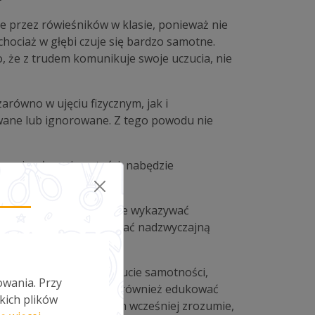
e przez rówieśników w klasie, ponieważ nie
 chociaż w głębi czuje się bardzo samotne.
o, że z trudem komunikuje swoje uczucia, nie
arówno w ujęciu fizycznym, jak i
wane lub ignorowane. Z tego powodu nie
czucie własnej wartości, nabędzie
o z tą przypadłością może wykazywać
em historycznym i posiadać nadzwyczajną
ak kolegów, ciągłe poczucie samotności,
owania. Przy
zeba dać szansę. Spróbuj również edukować
kich plików
trudnych sytuacjach. Im wcześniej zrozumie,