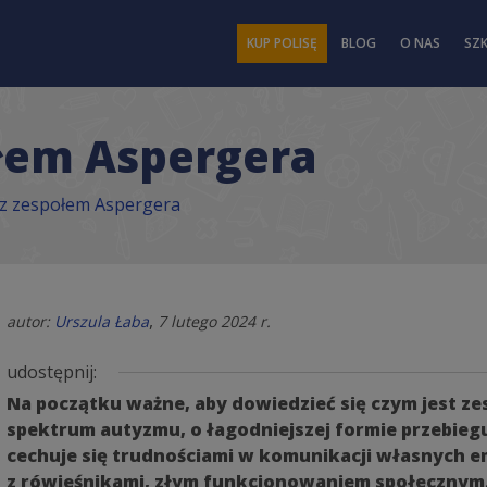
KUP POLISĘ
BLOG
O NAS
SZ
ołem Aspergera
 z zespołem Aspergera
,
autor:
Urszula Łaba
7 lutego 2024 r.
udostępnij:
Na początku ważne, aby dowiedzieć się czym jest ze
spektrum autyzmu, o łagodniejszej formie przebiegu
cechuje się trudnościami w komunikacji własnych em
z rówieśnikami, złym funkcjonowaniem społecznym