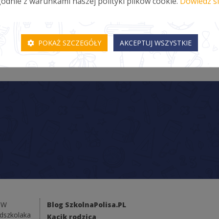
odnie z warunkami naszej polityki plików cookie.
Dowiedz si
POKAŻ SZCZEGÓŁY
AKCEPTUJ WSZYSTKIE
NW
Blog SzkolnaPolisa.PL
edszkolaka
Kącik rodzica