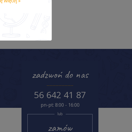
ę więcej »
zadzwoń do nas
56 642 41 87
pn-pt: 8:00 - 16:00
lub
zamów