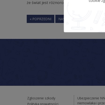
cookie zg
że świat jest różnorodny, tym lepiej.
« POPRZEDNI
NASTĘPNY »
Zgłoszenie szkody
Ubezpieczenie N
niemowlaka i prz
Polityka prywatności