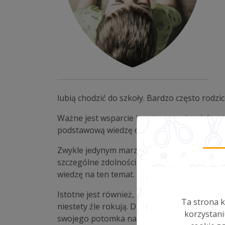
lubią chodzić do szkoły. Bardzo często rodzic
Ważne jest wsparcie i zastosowanie adekwatn
podstawową wiedzę o relacjach społecznych, 
Zwykle jedynym marzeniem osoby z zespołem 
szczególne zdolności w jakiejś dziedzinie 
wiedzę na ten temat.
Istotne jest również, że dziecko z Asperger
Ta strona k
niestety źle rokują. Dlatego tak ważne jest
korzystani
swojego potomka na temat różnych chorób i 