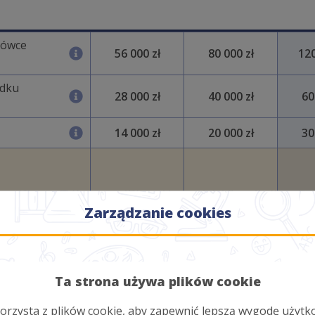
cówce
56 000 zł
80 000 zł
120
adku
28 000 zł
40 000 zł
60
14 000 zł
20 000 zł
30
Zarządzanie cookies
14 000 zł
20 000 zł
30
Ta strona używa plików cookie
orzysta z plików cookie, aby zapewnić lepszą wygodę użytk