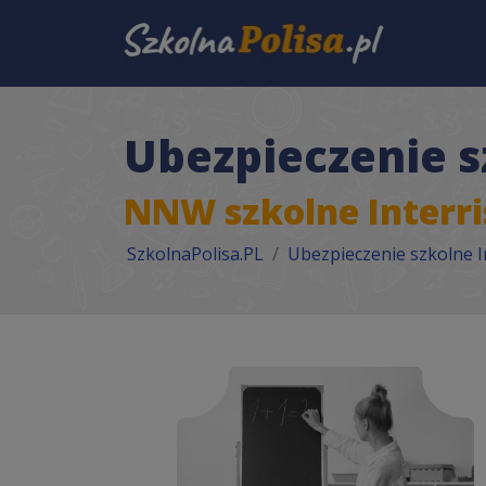
Ubezpieczenie s
NNW szkolne Interri
SzkolnaPolisa.PL
Ubezpieczenie szkolne I