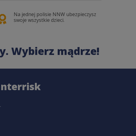
Na jednej polisie NNW ubezpieczysz
Sz
swoje wszystkie dzieci.
sz
y. Wybierz mądrze!
nterrisk
.