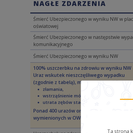
NAGŁE ZDARZENIA
Śmierć Ubezpieczonego w wyniku NW w pla
oświatowej
Śmierć Ubezpieczonego w następstwie wyp
komunikacyjnego
Śmierć Ubezpieczonego w wyniku NW
100% uszczerbku na zdrowiu w wyniku NW
Uraz wskutek nieszczęśliwego wypadku
(zgodnie z tabelą), m.in.:
złamania,
wstrząśnienie mózgu,
utrata zębów stałych.
Ponad 400 urazów oraz uszczerbków
wymienionych w OWU.
Ta strona k