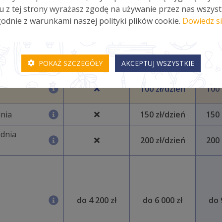
 (za
140 zł
200 zł
3
u z tej strony wyrażasz zgodę na używanie przez nas wszyst
odnie z warunkami naszej polityki plików cookie.
Dowiedz si
ku
210 zł
300 zł
4
!
do 1 400 zł
do 2 000 zł
do 
POKAŻ SZCZEGÓŁY
AKCEPTUJ WSZYSTKIE
dnia
100 zł/dzień
100 
dnia
150 zł/dzień
150 
 dnia
200 zł/dzień
200 
do 4 200 zł
do 6 000 zł
do 