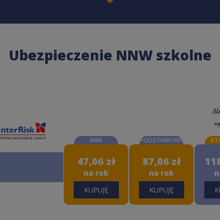
Ubezpieczenie NNW szkolne
Na
wy
MINI
PODSTAWOWY
ST
47,06 zł
87,06 zł
118
na rok
na rok
n
KUPUJĘ
KUPUJĘ
K