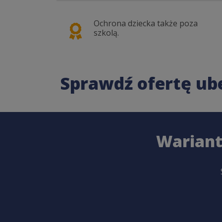
ły dla
Ochrona dziecka także poza
szkolą.
Sprawdź ofertę ub
Wariant