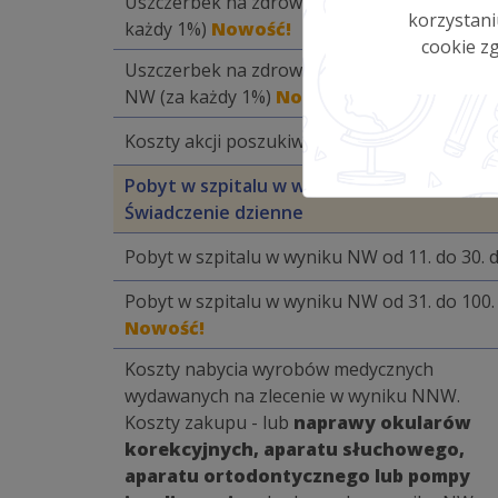
Uszczerbek na zdrowiu do 25% w wyniku NW
korzystani
każdy 1%)
Nowość!
cookie zg
Uszczerbek na zdrowiu powyżej 25% w wyni
NW (za każdy 1%)
Nowość!
Koszty akcji poszukiwawczej dziecka
Nowość
Pobyt w szpitalu w wyniku NW od 1. do 10. 
Świadczenie dzienne
Pobyt w szpitalu w wyniku NW od 11. do 30. 
Pobyt w szpitalu w wyniku NW od 31. do 100.
Nowość!
Koszty nabycia wyrobów medycznych
wydawanych na zlecenie w wyniku NNW.
Koszty zakupu - lub
naprawy okularów
korekcyjnych, aparatu słuchowego,
aparatu ortodontycznego lub pompy