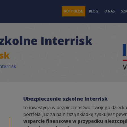
KUP POLISĘ
BLOG
O NAS
SZ
zkolne Interrisk
sk
nterrisk
Ubezpieczenie szkolne Interrisk
to inwestycja w bezpieczeństwo Twojego dziecka
portfela! Już za najniższą składkę zyskujesz pew
wsparcie finansowe w przypadku nieszczę