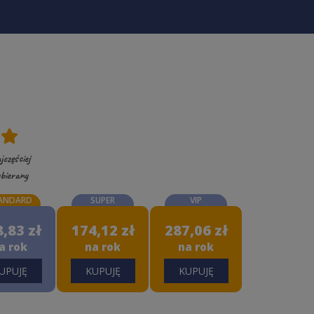
jczęściej
bierany
ANDARD
SUPER
VIP
,83 zł
174,12 zł
287,06 zł
a rok
na rok
na rok
UPUJĘ
KUPUJĘ
KUPUJĘ