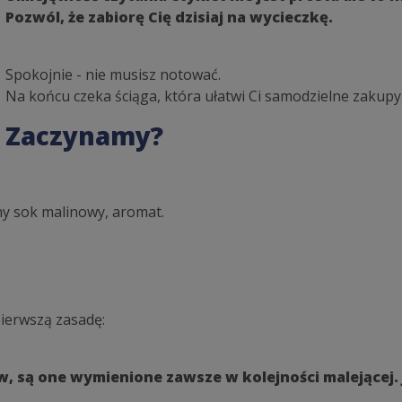
Pozwól, że zabiorę Cię dzisiaj na wycieczkę.
Spokojnie - nie musisz notować.
Na końcu czeka ściąga, która ułatwi Ci samodzielne zakupy
Zaczynamy?
ny sok malinowy, aromat.
pierwszą zasadę:
 są one wymienione zawsze w kolejności malejącej. J