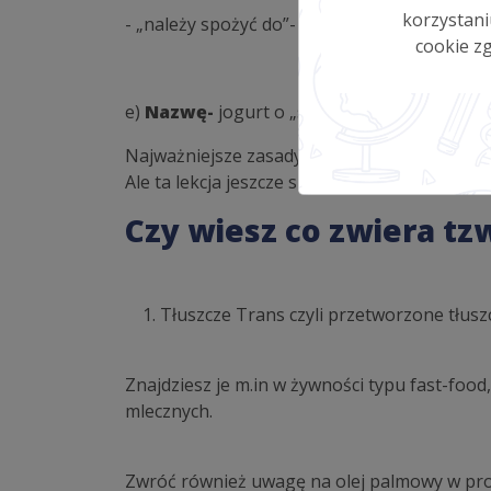
korzystani
- „należy spożyć do”- po przekroczeniu tej d
cookie zg
e)
Nazwę-
jogurt o „smaku truskawkowym” n
Najważniejsze zasady już znasz.
Ale ta lekcja jeszcze się nie kończy.
Czy wiesz co zwiera tz
Tłuszcze Trans czyli przetworzone tłusz
Znajdziesz je m.in w żywności typu fast-foo
mlecznych.
Zwróć również uwagę na olej palmowy w pr