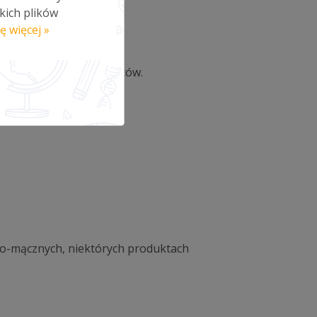
kich plików
ę więcej »
ą dawkę cukru i aromatów.
owo-mącznych, niektórych produktach