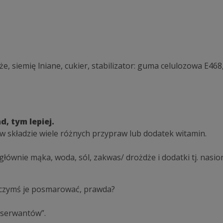
że, siemię lniane, cukier, stabilizator: guma celulozowa E46
d, tym lepiej.
w składzie wiele różnych przypraw lub dodatek witamin.
łównie mąka, woda, sól, zakwas/ drożdże i dodatki tj. nasio
 czymś je posmarować, prawda?
nserwantów”.