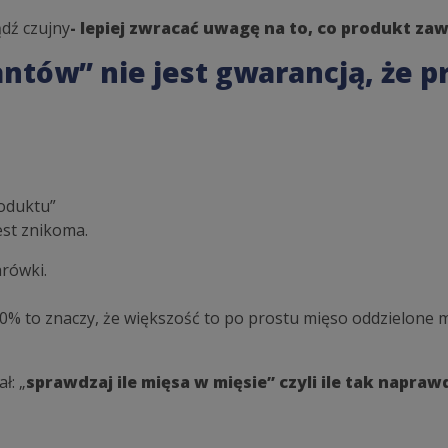
ądź czujny
- lepiej zwracać uwagę na to, co produkt zaw
tów” nie jest gwarancją, że p
oduktu”
est znikoma.
rówki.
40% to znaczy, że większość to po prostu mięso oddzielone me
ł: „
sprawdzaj ile mięsa w mięsie” czyli ile tak napra