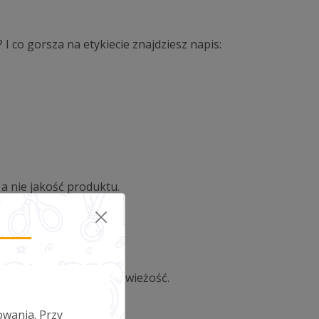
 co gorsza na etykiecie znajdziesz napis:
 a nie jakość produktu.
śniej sprawdzając jego świeżość.
owania. Przy