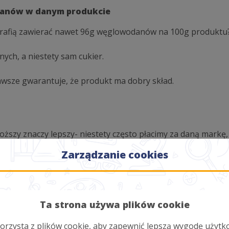
odanów w danym produkcie
otrafią zawierać nawet 96g węglowodanów na 100g produktu? I
ych, a niestety sam cukier.
awsze gwarantuje, że produkt ma dobry skład.
roższy znaczy lepszy- niestety często płacimy za daną markę,
Zarządzanie cookies
wałości, możesz spożyć produkt po tej dacie, oczywiście wcze
Ta strona używa plików cookie
orzysta z plików cookie, aby zapewnić lepszą wygodę użytk