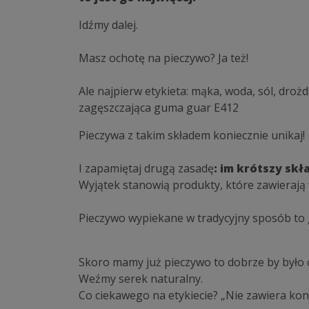
Idźmy dalej.
Masz ochotę na pieczywo? Ja też!
Ale najpierw etykieta: mąka, woda, sól, drożd
zagęszczająca guma guar E412
Pieczywa z takim składem koniecznie unikaj!
I zapamiętaj drugą zasadę
: im krótszy skła
Wyjątek stanowią produkty, które zawierają 
Pieczywo wypiekane w tradycyjny sposób to g
Skoro mamy już pieczywo to dobrze by było
Weźmy serek naturalny.
Co ciekawego na etykiecie? „Nie zawiera ko