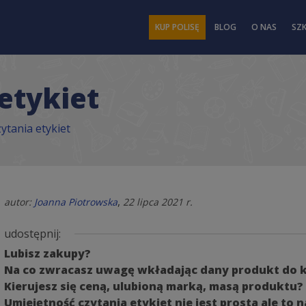
KUP POLISĘ
BLOG
O NAS
SZ
etykiet
zytania etykiet
,
autor:
Joanna Piotrowska
22 lipca 2021 r.
udostępnij:
Lubisz zakupy?
Na co zwracasz uwagę wkładając dany produkt do 
Kierujesz się ceną, ulubioną marką, masą produktu?
Umiejętność czytania etykiet nie jest prosta ale t