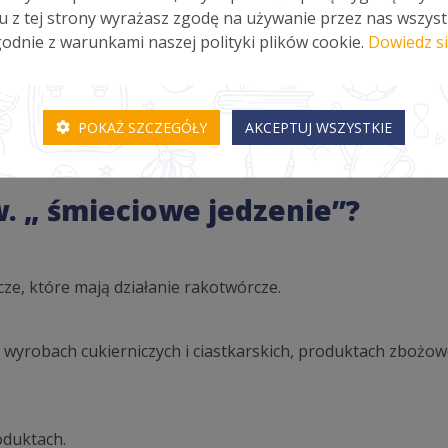
u z tej strony wyrażasz zgodę na używanie przez nas wszyst
aty lepiej wyrzuć produkt.
odnie z warunkami naszej polityki plików cookie.
Dowiedz si
ajprawdopodniej zawiera znikomą ilość owoców za to spor
POKAŻ SZCZEGÓŁY
AKCEPTUJ WSZYSTKIE
w. „ śmieciowe jedzenie”?
cze, które mają działanie rakotwórcze.
d, wyrobach cukierniczych i ciastkarskich, produktach zboż
oduktach.