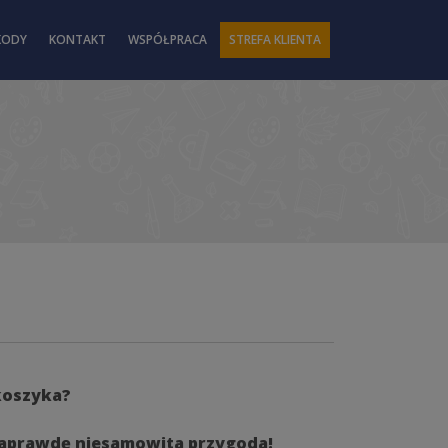
KODY
KONTAKT
WSPÓŁPRACA
STREFA KLIENTA
koszyka?
o naprawdę niesamowita przygoda!