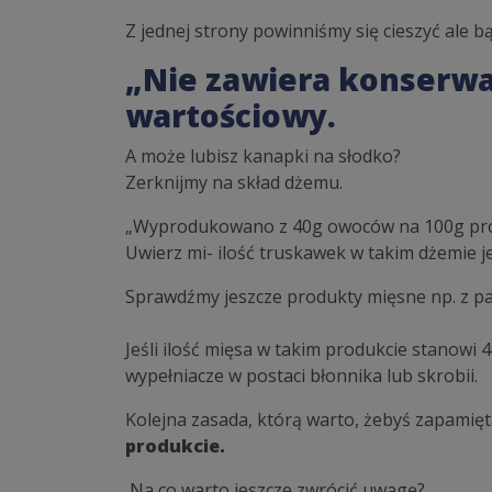
Z jednej strony powinniśmy się cieszyć ale b
„Nie zawiera konserwan
wartościowy.
A może lubisz kanapki na słodko?
Zerknijmy na skład dżemu.
„Wyprodukowano z 40g owoców na 100g pr
Uwierz mi- ilość truskawek w takim dżemie j
Sprawdźmy jeszcze produkty mięsne np. z pa
Jeśli ilość mięsa w takim produkcie stanowi 
wypełniacze w postaci błonnika lub skrobii.
Kolejna zasada, którą warto, żebyś zapamięta
produkcie.
Na co warto jeszcze zwrócić uwagę?