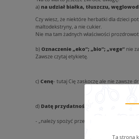
a)
na udział białka, tłuszczu, węglow
Czy wiesz, że niektóre herbatki dla dzieci p
maltodekstryny, a nie cukier.
Nie ma tam żadnych właściwości prozdrowotn
b)
Oznaczenie „eko”; „bio”; „vege”
nie z
Zawsze czytaj etykietę.
c)
Cenę
- tutaj Cię zaskoczę ale nie zawsze d
d)
Datę przydatności do spożycia:
- „należy spożyć przed” - data minimalnej tr
Ta strona k