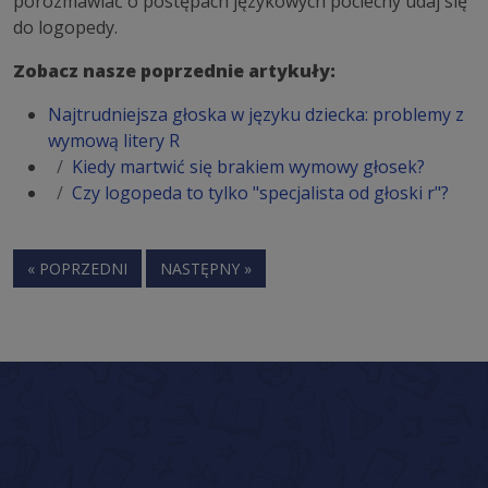
porozmawiać o postępach językowych pociechy udaj się
do logopedy.
Zobacz nasze poprzednie artykuły:
Najtrudniejsza głoska w języku dziecka: problemy z
wymową litery R
Kiedy martwić się brakiem wymowy głosek?
Czy logopeda to tylko "specjalista od głoski r"?
« POPRZEDNI
NASTĘPNY »