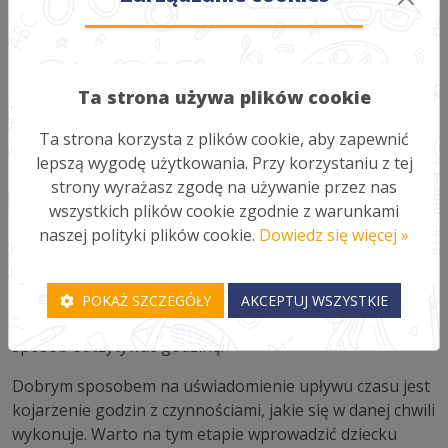
podpisujemy „godzina” i „minuta”. Dobrze jest
przymocować je do tarczy za pomocą pinezki – będą się
wtedy bez problemu obracać. Liczby od 1 do 12
umieszczamy w ich stałym miejscu. Na zewnętrznej
Ta strona używa plików cookie
części wypisujemy liczby od 5 do 60 przy liczbach, którym
odpowiadają – to będą nasze minuty. Pod liczbami 1-12
Ta strona korzysta z plików cookie, aby zapewnić
umieszczamy liczby od 13 do 24 zgodnie z ich miejscami,
lepszą wygodę użytkowania. Przy korzystaniu z tej
wystarczy nakleić jeszcze jedną kartkę na wierzch. Liczby
strony wyrażasz zgodę na używanie przez nas
powinny mieć kolory wskazówek. Tak naprawdę
wszystkich plików cookie zgodnie z warunkami
podstawę i początek mamy już za sobą. Na takim
naszej polityki plików cookie.
Dowiedz się więcej »
samodzielnie stworzonym zegarku można bazować
tłumacząc dziecku pojęcie godziny, minuty, sekundy (i ich
zależności między sobą) czy pory dnia. Wskazówki
POKAŻ SZCZEGÓŁY
AKCEPTUJ WSZYSTKIE
zegara dowolnie przesuwamy i wyjaśniamy, w jaki
sposób odczytywać godzinę.
Dobrym sposobem na uświadomienie upływu czasu jest
kojarzenie godzin z czynnościami, jakie się w danej chwili
wykonuje. Warto na tym etapie wprowadzić dziecku