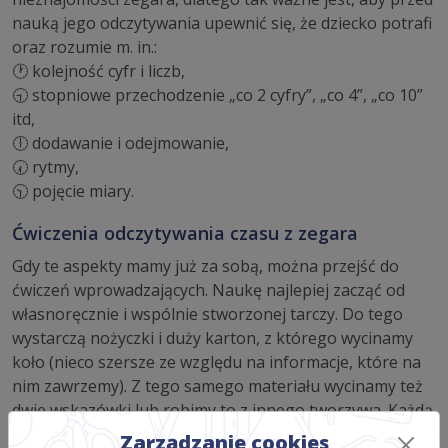
nauką jego odczytywania upewnić się, że dziecko potrafi
oraz rozumie m. in.:
🕐 kolejność cyfr i liczb,
🕤 stopniowe przechodzenie „co 2 cyfry”, „co 4”, „co 10”
itd,
🕕 dodawanie i odejmowanie,
🕢 rytmy,
🕥 pojęcie miary.
Ćwiczenia odczytywania czasu z zegara
Gdy te aspekty mamy już za sobą, można przejść do
ćwiczeń wprowadzających. Naukę najlepiej zacząć od
własnoręcznie i wspólnie stworzonej tarczy. Do tego
wystarczą nożyczki i duży karton, z którego wycinamy
koło (nieco szersze ze względu na informacje, które na
nim zawrzemy). Z tego samego materiału wycinamy też
dwie wskazówki lub robimy to z innego tworzywa. Każdą
wskazowkę malujemy innym kolorem, a na wierzchu
Zarządzanie cookies