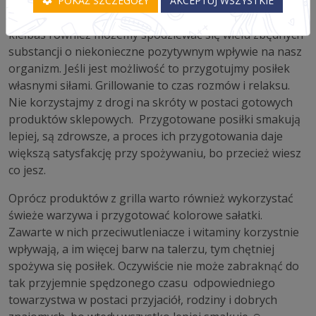
POKAŻ SZCZEGÓŁY
AKCEPTUJ WSZYSTKIE
W przypadku peklowanych, czy wędzonych wędlin i
kiełbas również możemy spodziewać się wielu zbędnych
substancji o niekonieczne pozytywnym wpływie na nasz
organizm. Jeśli jest możliwość to przygotujmy posiłek
własnymi siłami. Grillowanie to czas rozmów i relaksu.
Nie korzystajmy z drogi na skróty w postaci gotowych
produktów sklepowych. Przygotowane posiłki smakują
lepiej, są zdrowsze, a proces ich przygotowania daje
większą satysfakcję przy spożywaniu, bo przecież wiesz
co jesz.
Oprócz produktów z grilla warto również wykorzystać
świeże warzywa i przygotować kolorowe sałatki.
Zawarte w nich przeciwutleniacze i witaminy korzystnie
wpływają, a im więcej barw na talerzu, tym chętniej
spożywa się posiłek. Oczywiście nie może zabraknąć do
tak przyjemnie spędzonego czasu odpowiedniego
towarzystwa w postaci przyjaciół, rodziny i dobrych