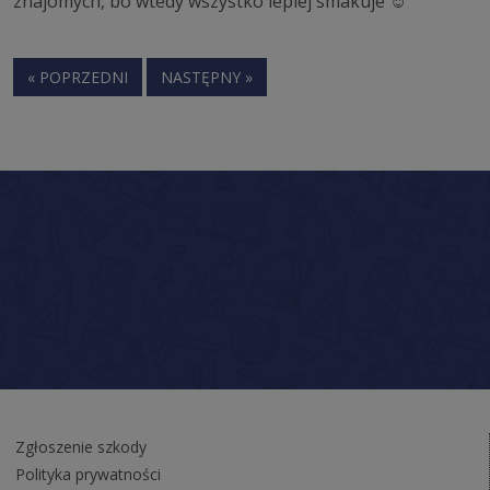
znajomych, bo wtedy wszystko lepiej smakuje ☺
« POPRZEDNI
NASTĘPNY »
Zgłoszenie szkody
Polityka prywatności