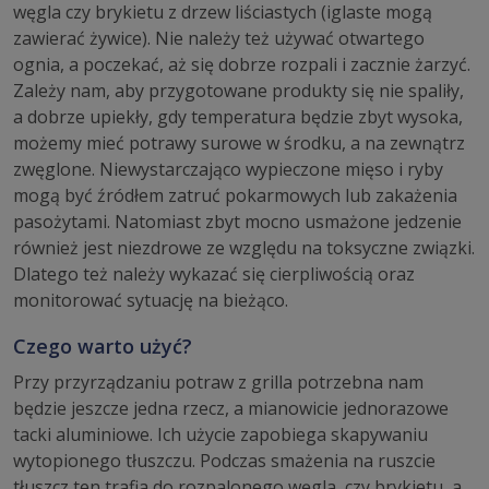
węgla czy brykietu z drzew liściastych (iglaste mogą
zawierać żywice). Nie należy też używać otwartego
ognia, a poczekać, aż się dobrze rozpali i zacznie żarzyć.
Zależy nam, aby przygotowane produkty się nie spaliły,
a dobrze upiekły, gdy temperatura będzie zbyt wysoka,
możemy mieć potrawy surowe w środku, a na zewnątrz
zwęglone. Niewystarczająco wypieczone mięso i ryby
mogą być źródłem zatruć pokarmowych lub zakażenia
pasożytami. Natomiast zbyt mocno usmażone jedzenie
również jest niezdrowe ze względu na toksyczne związki.
Dlatego też należy wykazać się cierpliwością oraz
monitorować sytuację na bieżąco.
Czego warto użyć?
Przy przyrządzaniu potraw z grilla potrzebna nam
będzie jeszcze jedna rzecz, a mianowicie jednorazowe
tacki aluminiowe. Ich użycie zapobiega skapywaniu
wytopionego tłuszczu. Podczas smażenia na ruszcie
tłuszcz ten trafia do rozpalonego węgla, czy brykietu, a