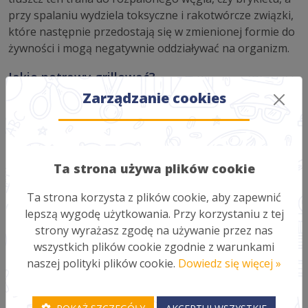
przy spalaniu wydziela toksyczne i rakotwórcze związki,
które następnie przedostają się w zmienionej formie do
żywności i mogą negatywnie oddziaływać na organizm.
Jakie potrawy grillować?
Zarządzanie cookies
Jak już wiemy jak przyrządzić, to teraz zastanówmy się
jakie posiłki możemy przygotować? A więc możemy
puścić wodze fantazji i sięgnąć po inne produkty niż
tylko kiełbaski, czy karkówka. Warto wykorzystać drób,
ryby, a także wiele kolorowych warzyw. Dla otrzymania
Ta strona używa plików cookie
lepszego smaku dobrze jest wcześniej przygotować
Ta strona korzysta z plików cookie, aby zapewnić
domowe marynaty. W przypadku już zamarynowanego
lepszą wygodę użytkowania. Przy korzystaniu z tej
mięsa możemy mieć problem w ocenie jego świeżości, a
strony wyrażasz zgodę na używanie przez nas
gotowa marynata ze sklepu może zawierać wiele
wszystkich plików cookie zgodnie z warunkami
zbędnych barwników i konserwantów lub glutaminian
naszej polityki plików cookie.
Dowiedz się więcej »
sodu. Przygotowanie marynaty w domu pozwoli nam na
wykorzystanie ulubionych ziół, a przede wszystkim
naturalnych produktów.