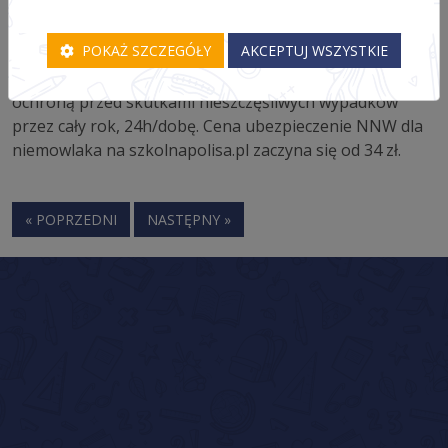
nieszczęśliwego wypadku, czy choroby dziecka
otrzymasz niezbędną pomoc finansową.
POKAŻ SZCZEGÓŁY
AKCEPTUJ WSZYSTKIE
Polisa zawarta na niemowlaka powinna być aktywna w
momencie jego narodzin. Obejmuje ona maluszka
ochroną przed skutkami nieszczęśliwych wypadków
przez cały rok, 24h/dobę. Cena ubezpieczenie NNW dla
niemowlaka na szkolnapolisa.pl zaczyna się od 34 zł.
« POPRZEDNI
NASTĘPNY »