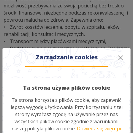
możliwość przebywania ze swoją pociechą bez trosk o
środki finansowe, niezbędne podczas rekonwalescencji i
powrotu malucha do zdrowia. Zapewnia ono:
• Zwrot kosztów leczenia, pobytu w szpitalu, leków,
rehabilitacji, konsultacji medycznych,
• Transport między placówkami medycznymi,
• Dodatkową opiekę medyczną i wiele innych. Dokładny
zakres
sprawdź
Zarządzanie cookies
Dlaczego warto kupić NNW dla niemowlaka
Ubezpiecz dziecko od pierwszych dni życia, otrzymasz
wsparcie finansowe. Dzięki temu w sytuacji, gdy
Ta strona używa plików cookie
niezbędny będzie pobyt w szpitalu w wyniku NW
Twojego dziecka, będziesz w stanie zapewnić mu
Ta strona korzysta z plików cookie, aby zapewnić
niezbędną opiekę. W takich chwilach ważna jest
lepszą wygodę użytkowania. Przy korzystaniu z tej
obecność rodziców przy dziecku, bez stresu o finanse i
strony wyrażasz zgodę na używanie przez nas
formalności.
wszystkich plików cookie zgodnie z warunkami
Zagwarantuj więc sobie pewność, że w razie
naszej polityki plików cookie.
Dowiedz się więcej »