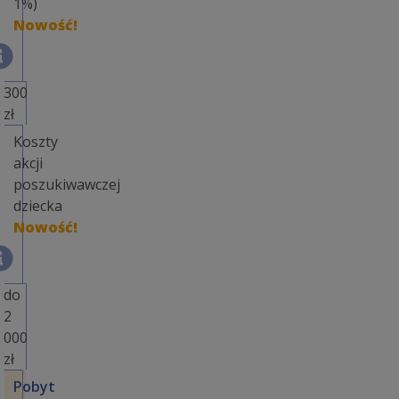
1%)
Nowość!
300
zł
Koszty
akcji
poszukiwawczej
dziecka
Nowość!
do
2
000
zł
Pobyt