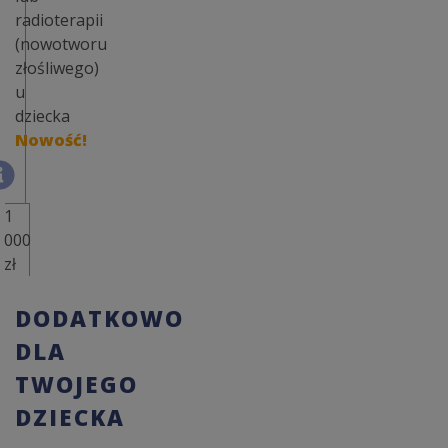
radioterapii
(nowotworu
złośliwego)
u
dziecka
Nowość!
1
000
zł
DODATKOWO
DLA
TWOJEGO
DZIECKA