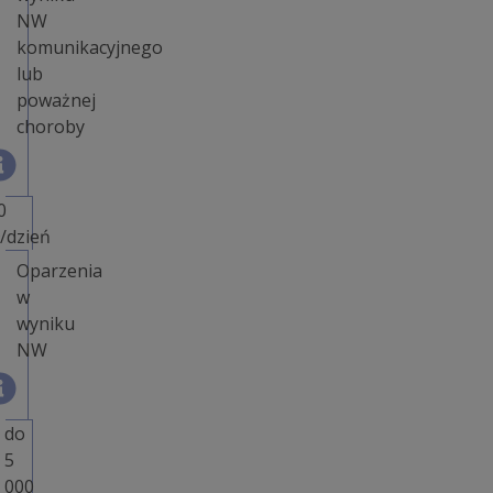
NW
komunikacyjnego
lub
poważnej
choroby
0
ł/dzień
Oparzenia
w
wyniku
NW
do
5
000