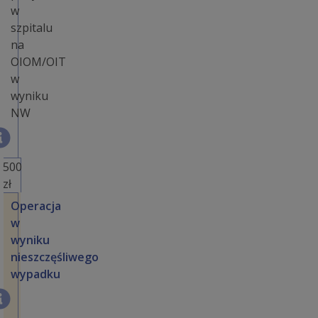
w
szpitalu
na
OIOM/OIT
w
wyniku
NW
500
zł
Operacja
w
wyniku
nieszczęśliwego
wypadku