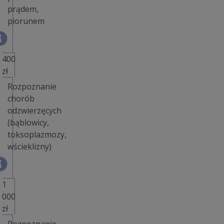
prądem,
piorunem
400
zł
Rozpoznanie
chorób
odzwierzęcych
(bąblowicy,
toksoplazmozy,
wścieklizny)
1
000
zł