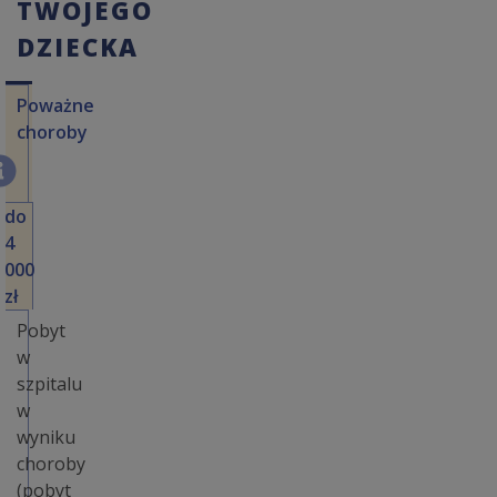
TWOJEGO
DZIECKA
Poważne
choroby
do
4
000
zł
Pobyt
w
szpitalu
w
wyniku
choroby
(pobyt