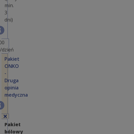
min.
3
dni)
00
ł/dzień
Pakiet
ONKO
-
Druga
opinia
medyczna
Pakiet
bólowy