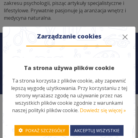
zakresu psychologii, pisząc artykuły specjalistyczne i
lifestylowe. Prywatnie pasjonuje ją aranżacja wnętrz i
medycyna naturalna.
Zarządzanie cookies
Ta strona używa plików cookie
Ta strona korzysta z plików cookie, aby zapewnić
lepszą wygodę użytkowania. Przy korzystaniu z tej
strony wyrażasz zgodę na używanie przez nas
wszystkich plików cookie zgodnie z warunkami
naszej polityki plików cookie.
Dowiedz się więcej »
Zgłoszenie szkody
Polityka prywatności
Regulamin serwisu
POKAŻ SZCZEGÓŁY
AKCEPTUJ WSZYSTKIE
Regulamin programu partnerskiego