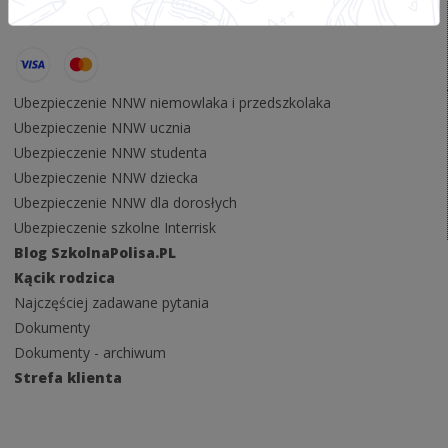
Kontakt
Ubezpieczenie NNW niemowlaka i przedszkolaka
Ubezpieczenie NNW ucznia
Ubezpieczenie NNW studenta
Ubezpieczenie NNW dziecka
Ubezpieczenie NNW dla dorosłych
Ubezpieczenie szkolne Interrisk
Blog SzkolnaPolisa.PL
Kącik rodzica
Najczęściej zadawane pytania
Dokumenty
Dokumenty - archiwum
Strefa klienta