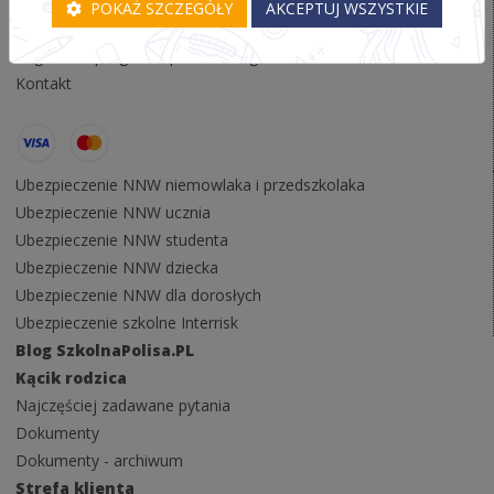
Polityka prywatności
POKAŻ SZCZEGÓŁY
AKCEPTUJ WSZYSTKIE
Regulamin serwisu
Regulamin programu partnerskiego
Kontakt
Ubezpieczenie NNW niemowlaka i przedszkolaka
Ubezpieczenie NNW ucznia
Ubezpieczenie NNW studenta
Ubezpieczenie NNW dziecka
Ubezpieczenie NNW dla dorosłych
Ubezpieczenie szkolne Interrisk
Blog SzkolnaPolisa.PL
Kącik rodzica
Najczęściej zadawane pytania
Dokumenty
Dokumenty - archiwum
Strefa klienta