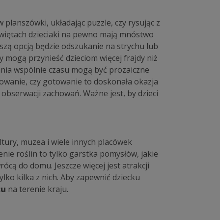
 planszówki, układając puzzle, czy rysując z
świętach dzieciaki na pewno mają mnóstwo
epszą opcją będzie odszukanie na strychu lub
aby mogą przynieść dzieciom więcej frajdy niż
nia wspólnie czasu mogą być prozaiczne
owanie, czy gotowanie to doskonała okazja
 obserwacji zachowań. Ważne jest, by dzieci
ultury, muzea i wiele innych placówek
enie roślin to tylko garstka pomysłów, jakie
ócą do domu. Jeszcze więcej jest atrakcji
ylko kilka z nich. Aby zapewnić dziecku
cu
na terenie kraju.