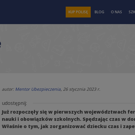
KUP POLISĘ
BLOG
O NAS
SZ
e
,
autor:
Mentor Ubezpieczenia
26 stycznia 2023 r.
udostępnij:
Już rozpoczęły się w pierwszych województwach fer
nauki i obowiązków szkolnych. Spędzając czas w do
Właśnie o tym, jak zorganizować dziecku czas i za