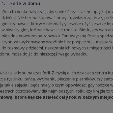
1. Ferie w domu
Zima to doskonały czas, aby spędzić czas razem np. grając w
dziećmi. Nie trzeba kupować nowych, zwłaszcza teraz, po 
gier i zabawek, których nie zdążyły jeszcze użyć. Jeszcze l
w piwnicy gier, którymi bawili się rodzice. Bierki, czy warc
niejedna nowoczesna zabawka. Fantastyczną formą spędza
czynności wykonywane wspólnie bez pośpiechu – majsterk
do rozmowy z dziećmi, nauczenia ich nowych umiejętności i
w domu może dojść do nieszczęśliwego wypadku.
ięcie urlopu na czas ferii. Z myślą o ich dzieciach centra k
kcje rysunku, tańca, wycinanki, pieczenie pierników, czy sadz
ą takie zajęcia i będą miały o czym opowiadać, gdy rodzice wr
eatrach dostosowany dla najmłodszych, rolki, czy kręgle to t
niową, która będzie działać cały rok w każdym miejs