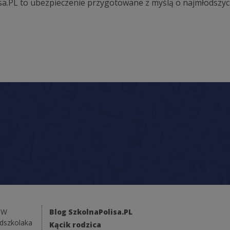
olisa.PL to ubezpieczenie przygotowane z myślą o najmłodszy
NW
Blog SzkolnaPolisa.PL
edszkolaka
Kącik rodzica