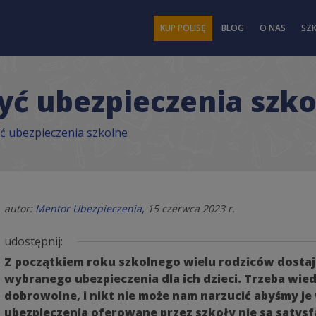
KUP POLISĘ
BLOG
O NAS
SZ
yć ubezpieczenia szk
yć ubezpieczenia szkolne
,
autor:
Mentor Ubezpieczenia
15 czerwca 2023 r.
udostępnij:
Z początkiem roku szkolnego wielu rodziców dostaj
wybranego ubezpieczenia dla ich dzieci. Trzeba wiedz
dobrowolne, i nikt nie może nam narzucić abyśmy je 
ubezpieczenia oferowane przez szkoły nie są satys