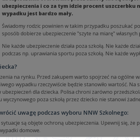
ubezpieczenia i co za tym idzie procent uszczerbku
wypadku jest bardzo mały.
Świadomy rodzic powinien w takim przypadku poszukać poli
sposób dobierze ubezpieczenie "szyte na miarę" własnych p
Nie każde ubezpieczenie działa poza szkołą. Nie każde dzia
podczas np. uprawiania sportu poza szkołą. Nie każde wyp
iecka?
eczenia na rynku. Przed zakupem warto spojrzeć na ogólne wa
liwego wypadku rzeczywiście będzie stanowiło wartość. Na 
ubezpieczeń dla dziecka. Polisa chroni zarówno przedszkola
tu wyczynowego poza szkołą przez dziecko nie stanowi żad
 zwrócić uwagę podczas wyboru NNW Szkolnego:
i sytuacje są objęte ochroną ubezpieczenia. Upewnij się, że 
z wypadki domowe.