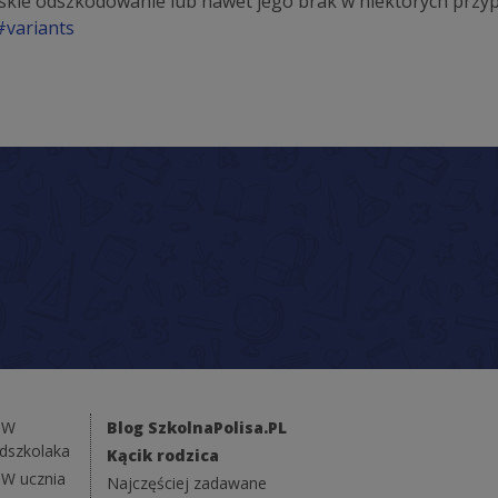
niskie odszkodowanie lub nawet jego brak w niektórych prz
#variants
NW
Blog SzkolnaPolisa.PL
edszkolaka
Kącik rodzica
W ucznia
Najczęściej zadawane