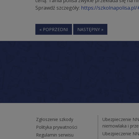
ceną. Tania polisa zwykle przekłada się na 
Sprawdź szczegóły:
https://szkolnapolisa.pl/
« POPRZEDNI
NASTĘPNY »
Zgłoszenie szkody
Ubezpieczenie N
niemowlaka i prz
Polityka prywatności
Ubezpieczenie NN
Regulamin serwisu